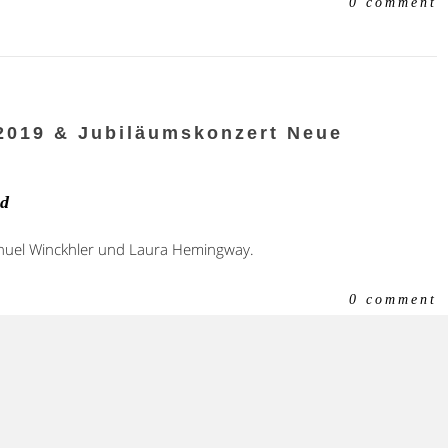
0 comment
 2019 & Jubiläumskonzert Neue
ld
nuel Winckhler und Laura Hemingway.
0 comment