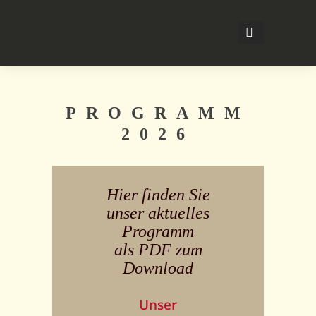
PROGRAMM
2026
Hier finden Sie
unser aktuelles
Programm
als PDF zum
Download
Unser