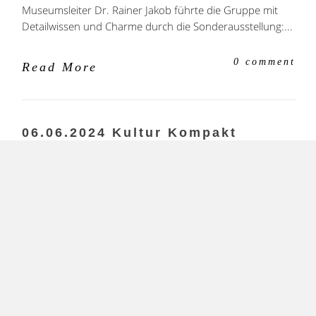
Museumsleiter Dr. Rainer Jakob führte die Gruppe mit
Detailwissen und Charme durch die Sonderausstellung:...
0 comment
Read More
06.06.2024 Kultur Kompakt
Stadtführung zum Thema
„Architektur in der Weimarer
Republik“
Webmaster Kulturverein
5. Juli 2024. by
Fürstenfeld
Unsere Kreisheimatpflegerin Susanne Poller brachte den
Teilnehmern die Vielfalt der Brucker Bauaktivitäten
während der...